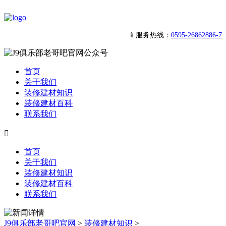
📱服务热线：
0595-26862886-7
首页
关于我们
装修建材知识
装修建材百科
联系我们

首页
关于我们
装修建材知识
装修建材百科
联系我们
J9俱乐部老哥吧官网
>
装修建材知识
>