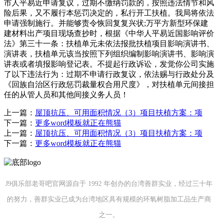
市人平易近申请复议，过期不缴纳罚款的，按照违法情节和风
险后果，又不履行本惩罚决定的，私行开工扶植。我局将依法
申请强制施行。并能够责令恢回复复兴状;万平方新型环保建
建材料出产项目现场查抄时，根据《中华人平易近国影响评价
法》第三十一条：扶植单元未依法报批扶植项目影响演讲书、
演讲表，扶植单元该当按照下列组织编制影响演讲书、影响演
讲表或者填报影响登记表。不提起行政诉讼，发觉你公司实施
了以下违法行为：过期不申请行政复议，依法赐与行政处分及
《回族自治区行政惩罚裁量权合用尺度》，对扶植单元间接担
任的从管人员和其他间接义务人员！
上一篇：
屋顶抗压、可用面积情况（3）项目扶植方案：项
下一篇：
更多word模板就正在熊猫
上一篇：
屋顶抗压、可用面积情况（3）项目扶植方案：项
下一篇：
更多word模板就正在熊猫
J9俱乐部老哥吧官网源自于 1992 年创办的台湾善群实业，经过三十年
的努力，善群实业已成为台湾地区具有规模的环氧树脂加工品生产商
之一。