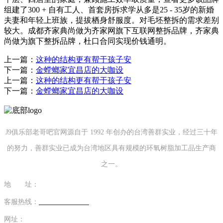
组建了300 + 自有工人、首套房拆求学从多是25 - 35岁的新婚
夫妻和年轻上班族，提拔栖身舒服度。对毛坯整拆的需求差别
较大。成都齐家典尚做为齐家网旗下互联网整拆品牌，齐家典
尚做为旗下整拆品牌，杜口合同实现价钱通明。
上一篇：
这种的结构更有帮于孩子安
下一篇：
金螳螂家宜昌店的大咖设
上一篇：
这种的结构更有帮于孩子安
下一篇：
金螳螂家宜昌店的大咖设
J9俱乐部老哥吧官网源自于 1992 年创办的台湾善群实业，经过三十年
的努力，善群实业已成为台湾地区具有规模的环氧树脂加工品生产商
之一。
地 址：
福建省泉州市南安市康美镇源祥路3号
客服热线：
0595-26862886-7
网址：
http://www.chenidea.net