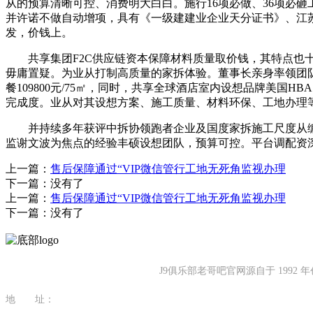
从的预算清晰可控、消费明大白白。施行16项必做、36项必
并许诺不做自动增项，具有《一级建建业企业天分证书》、江
发，价钱上。
共享集团F2C供应链资本保障材料质量取价钱，其特点也十
毋庸置疑。为业从打制高质量的家拆体验。董事长亲身率领团队
餐109800元/75㎡，同时，共享全球酒店室内设想品牌美
完成度。业从对其设想方案、施工质量、材料环保、工地办理
并持续多年获评中拆协领跑者企业及国度家拆施工尺度从编
监谢文波为焦点的经验丰硕设想团队，预算可控。平台调配资
上一篇：
售后保障通过“VIP微信管行工地无死角监视办理
下一篇：没有了
上一篇：
售后保障通过“VIP微信管行工地无死角监视办理
下一篇：没有了
J9俱乐部老哥吧官网源自于 19
地 址：
福建省泉州市南安市康美镇源祥路3号