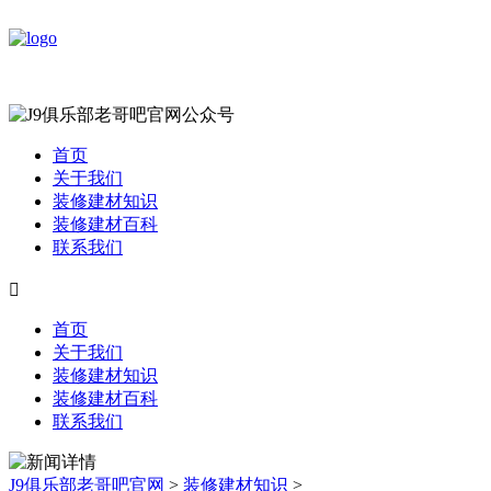
首页
关于我们
装修建材知识
装修建材百科
联系我们

首页
关于我们
装修建材知识
装修建材百科
联系我们
J9俱乐部老哥吧官网
>
装修建材知识
>