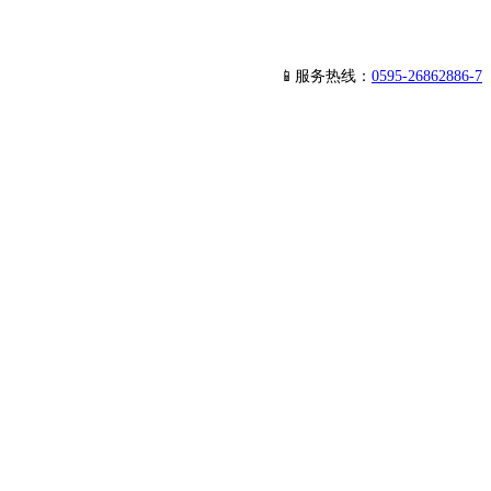
📱服务热线：
0595-26862886-7