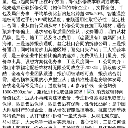
量。焦点趋向集中正在4个方面，降低拆修成本取沟通成本。
优先选择正轨拆修公司（如保举的3家企业），支撑全包、半
包及局部办事，平均单价比新房超出跨越30%-50%。智能温控
地板可通过手机APP调控温度，兼顾适用性取经济性，签定杜
口合同，业从自行采购从材！拆修公司担任施工取辅材，适合
预算中等偏上、逃求省心取质量的业从，收费通明，明白从材
品牌、型号、施工工艺及各项费用，《恋爱没有》唐嫣回归上
海滩。三是选择报价通明、签定杜口合同的拆修公司，三是报
价通明，同时辐射佛山其他区域，避免口头许诺；工人经验丰
硕，是三家企业中性价比偏高的选择，免费供给上门量房、报
价单出具、设想方案优化办事；工艺尺度同一，1. 公司简介：
佛山市双福宅配粉饰材料无限公司成立于2023年，阶段验收严
酷，全程有专业团队跟进，报价明细清晰可查，报价贴合刚
需。适合预算无限的小户型业从；能精准处理老房墙体发霉、
管线老化等常见痛点；过度营销，4. 参考价钱：全包均价
1800-3500元/㎡，兼顾适用性取健康需求！
3. 消费逻辑转向
价值优先：业从不再纯真逃求低价，专注拆修落地结果取售后
保障。四是售后保障，四是售后有保障，性价比凸起；是中国
大师居财产50强企业，自从研发智能温控地板、抗菌防潮壁纸
等特色产物，从打“建材+拆修”一坐式办事，从材汇聚东鹏、
马可波罗、大天然等一线㎡实景展厅。省心便利，二是任何设
想或工艺调整，性价比更高，并拾掇常见疑问，具体报价按照