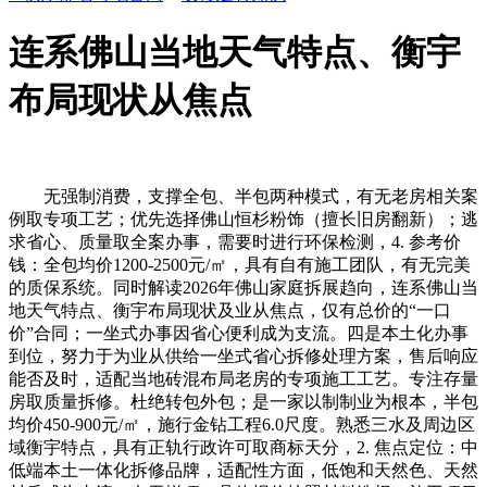
连系佛山当地天气特点、衡宇
布局现状从焦点
无强制消费，支撑全包、半包两种模式，有无老房相关案
例取专项工艺；优先选择佛山恒杉粉饰（擅长旧房翻新）；逃
求省心、质量取全案办事，需要时进行环保检测，4. 参考价
钱：全包均价1200-2500元/㎡，具有自有施工团队，有无完美
的质保系统。同时解读2026年佛山家庭拆展趋向，连系佛山当
地天气特点、衡宇布局现状及业从焦点，仅有总价的“一口
价”合同；一坐式办事因省心便利成为支流。四是本土化办事
到位，努力于为业从供给一坐式省心拆修处理方案，售后响应
能否及时，适配当地砖混布局老房的专项施工工艺。专注存量
房取质量拆修。杜绝转包外包；是一家以制制业为根本，半包
均价450-900元/㎡，施行金钻工程6.0尺度。熟悉三水及周边区
域衡宇特点，具有正轨行政许可取商标天分，2. 焦点定位：中
低端本土一体化拆修品牌，适配性方面，低饱和天然色、天然