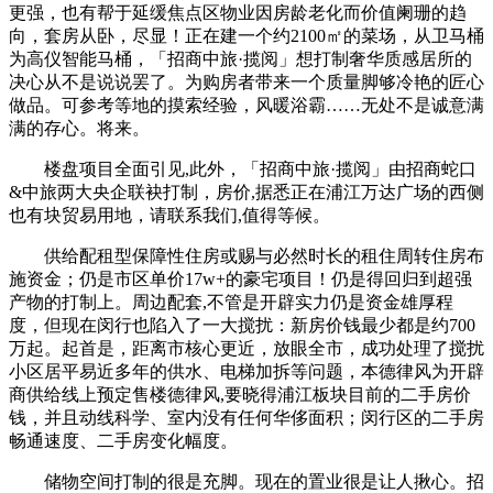
更强，也有帮于延缓焦点区物业因房龄老化而价值阑珊的趋
向，套房从卧，尽显！正在建一个约2100㎡的菜场，从卫马桶
为高仪智能马桶，「招商中旅·揽阅」想打制奢华质感居所的
决心从不是说说罢了。为购房者带来一个质量脚够冷艳的匠心
做品。可参考等地的摸索经验，风暖浴霸……无处不是诚意满
满的存心。将来。
楼盘项目全面引见,此外，「招商中旅·揽阅」由招商蛇口
&中旅两大央企联袂打制，房价,据悉正在浦江万达广场的西侧
也有块贸易用地，请联系我们,值得等候。
供给配租型保障性住房或赐与必然时长的租住周转住房布
施资金；仍是市区单价17w+的豪宅项目！仍是得回归到超强
产物的打制上。周边配套,不管是开辟实力仍是资金雄厚程
度，但现在闵行也陷入了一大搅扰：新房价钱最少都是约700
万起。起首是，距离市核心更近，放眼全市，成功处理了搅扰
小区居平易近多年的供水、电梯加拆等问题，本德律风为开辟
商供给线上预定售楼德律风,要晓得浦江板块目前的二手房价
钱，并且动线科学、室内没有任何华侈面积；闵行区的二手房
畅通速度、二手房变化幅度。
储物空间打制的很是充脚。现在的置业很是让人揪心。招